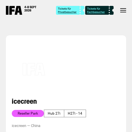
icecreen
Reseller Park
Hub 27i
H27i - 14
icecreen
—
China