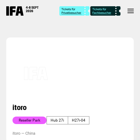
itoro
Reseller Park
Hub 27i
H27i-04
itoro
—
China