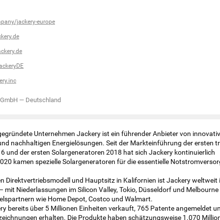
pany/jackery-europe
kery.de
ckery.de
ackeryDE
ry.inc
y GmbH
—
Deutschland
 gegründete Unternehmen Jackery ist ein führender Anbieter von innovati
nd nachhaltigen Energielösungen. Seit der Markteinführung der ersten 
 und der ersten Solargeneratoren 2018 hat sich Jackery kontinuierlich
2020 kamen spezielle Solargeneratoren für die essentielle Notstromvers
n Direktvertriebsmodell und Hauptsitz in Kalifornien ist Jackery weltweit 
– mit Niederlassungen im Silicon Valley, Tokio, Düsseldorf und Melbourne
elspartnern wie Home Depot, Costco und Walmart.
ry bereits über 5 Millionen Einheiten verkauft, 765 Patente angemeldet u
szeichnungen erhalten. Die Produkte haben schätzungsweise 1.070 Milli