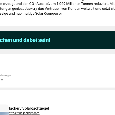
e erzeugt und den CO₂-Ausstoß um 1,069 Millionen Tonnen reduziert. Mi
ungen genießt Jackery das Vertrauen von Kunden weltweit und setzt sich
ässige und nachhaltige Solarlösungen ein.
uchen und dabei sein!
 Manager
com
e
Jackery Solardachziegel
https://de.jackery.com