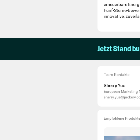
erneuerbare Energi
Fünf-Sterne-Bewert
innovative, zuverl
Jetzt Stand b
Team-Kontakte
Sherry Yue
European Marketing
sherry.yue@jackery.
Empfohlene Produkt