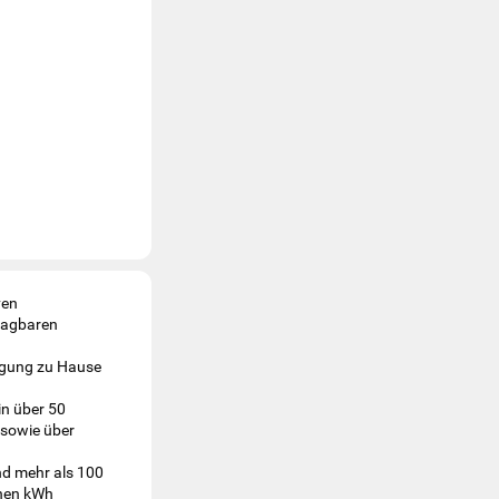
ven
tragbaren
orgung zu Hause
in über 50
 sowie über
nd mehr als 100
onen kWh