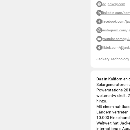
de.jackery.com
linkedin.com/com
facebook.com/jac
instagram.com/ja
youtube.com/@J
tiktok.com/@jacke
Jackery Technolog
Das in Kalifornien
Solargeneratoren u
Powerstations 2016
weiterentwickelt. 
hinzu.
Mit einem nahtlose
Ländern vertreten 
10.000 Einzelhand
Weltweit hat Jacke
internationale Au