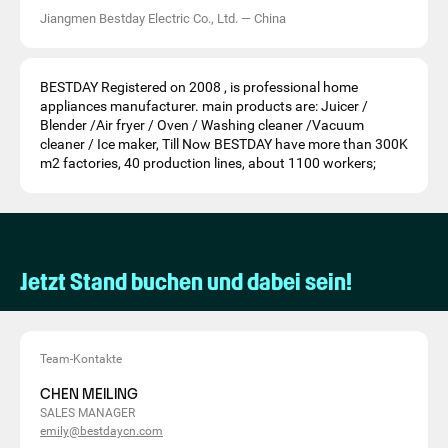
Jiangmen Bestday Electric Co., Ltd.
—
China
BESTDAY Registered on 2008 , is professional home
appliances manufacturer. main products are: Juicer /
Blender /Air fryer / Oven / Washing cleaner /Vacuum
cleaner / Ice maker, Till Now BESTDAY have more than 300K
m2 factories, 40 production lines, about 1100 workers;
Jetzt Stand buchen und dabei sein!
Team-Kontakte
CHEN MEILING
SALES MANAGER
emily@bestdaycn.com