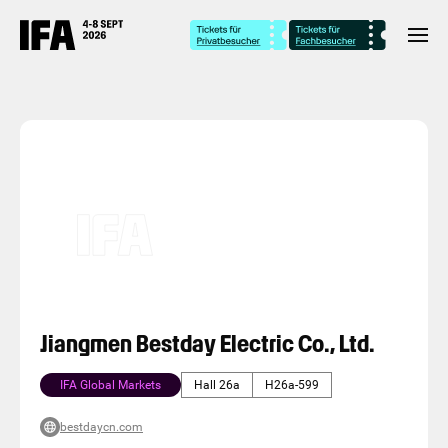
Jiangmen Bestday Electric Co., Ltd.
IFA Global Markets
Hall 26a
H26a-599
bestdaycn.com