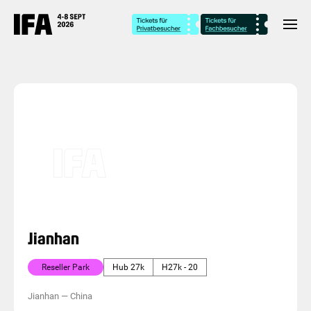
Jianhan
Reseller Park
Hub 27k
H27k - 20
Jianhan
—
China