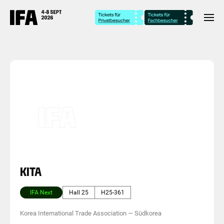
KITA
IFA Next
Hall 25
H25-361
Korea International Trade Association
—
Südkorea