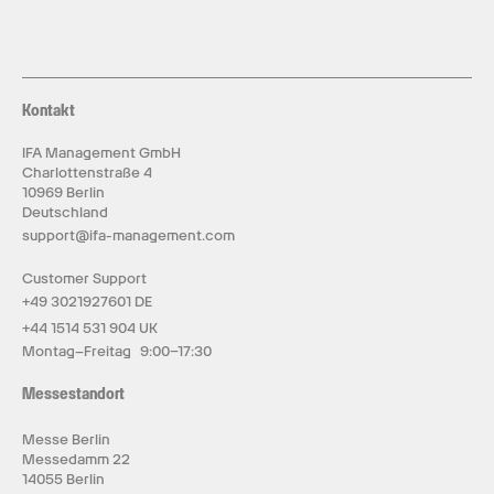
erreicht. Mit ihrem modernen Design und ihren
praktischen Funktionen bietet sie eine ideale
Beleuchtungslösung für unterschiedlichste
öffentliche Bereiche.
Kontakt
2. AIRLUFT Luftdesinfektions-Downlight
IFA Management GmbH
Der deckenbündige Luftdesinfektionsreiniger
nutzt fortschrittliche Plasma-Ionen-Technologie,
Charlottenstraße 4
um Viren, Bakterien, Schimmel, Feinstaub und
10969 Berlin
andere schädliche Schadstoffe aus der Luft
Deutschland
wirksam zu entfernen. Dank der gleichen
support@ifa-management.com
Abmessungen wie ein herkömmliches 6-Zoll-LED-
Einbaudownlight lässt er sich schnell und einfach
installieren, ohne dass bauliche Änderungen
Customer Support
erforderlich sind. Sein elegantes, bündig in die
+49 3021927601 DE
Decke integriertes Design fügt sich harmonisch
in moderne Innenräume ein und sorgt gleichzeitig
+44 1514 531 904 UK
für eine kontinuierliche Luftdesinfektion.
Montag–Freitag 9:00–17:30
Messestandort
Messe Berlin
Messedamm 22
14055 Berlin