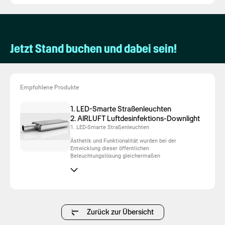
Jetzt Stand buchen und dabei sein!
Empfohlene Produkte
1. LED-Smarte Straßenleuchten
2. AIRLUFT Luftdesinfektions-Downlight
1. LED-Smarte Straßenleuchten
Ästhetik und Funktionalität wurden bei der
Entwicklung dieser öffentlichen
Beleuchtungslösung gleichermaßen
berücksichtigt. Sie fügt sich nahtlos in urbane
Umgebungen ein. Ausgestattet mit einem
automatischen Helligkeitsregelungssystem
verbessert sie die Energieeffizienz und senkt
gleichzeitig die Betriebskosten. Dank des
einstellbaren Abstrahlwinkels wird das Licht
gezielt dorthin gelenkt, wo es benötigt wird.
Zurück zur Übersicht
Dadurch werden eine optimale Ausleuchtung
sowie eine Reduzierung der Lichtverschmutzung