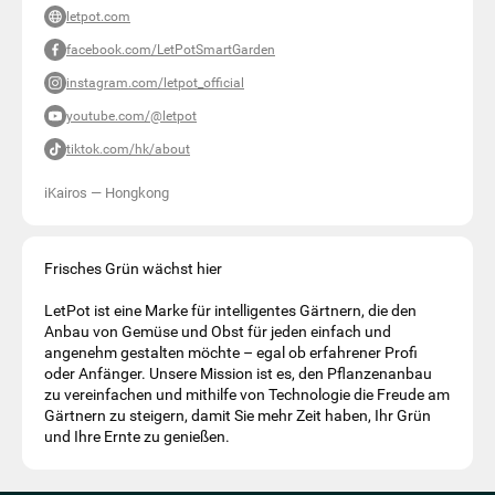
letpot.com
facebook.com/LetPotSmartGarden
instagram.com/letpot_official
youtube.com/@letpot
tiktok.com/hk/about
iKairos
—
Hongkong
Frisches Grün wächst hier
LetPot ist eine Marke für intelligentes Gärtnern, die den
Anbau von Gemüse und Obst für jeden einfach und
angenehm gestalten möchte – egal ob erfahrener Profi
oder Anfänger. Unsere Mission ist es, den Pflanzenanbau
zu vereinfachen und mithilfe von Technologie die Freude am
Gärtnern zu steigern, damit Sie mehr Zeit haben, Ihr Grün
und Ihre Ernte zu genießen.