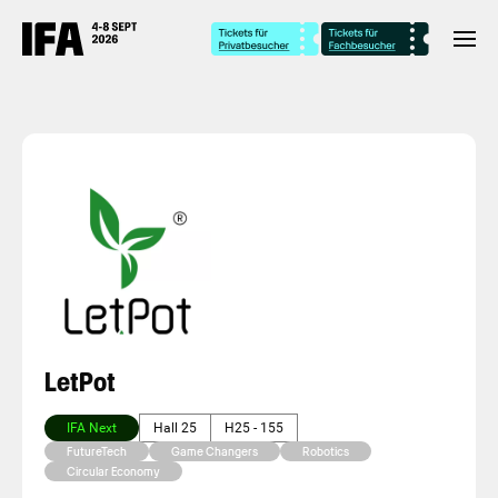
LetPot
IFA Next
Hall 25
H25 - 155
FutureTech
Game Changers
Robotics
Circular Economy