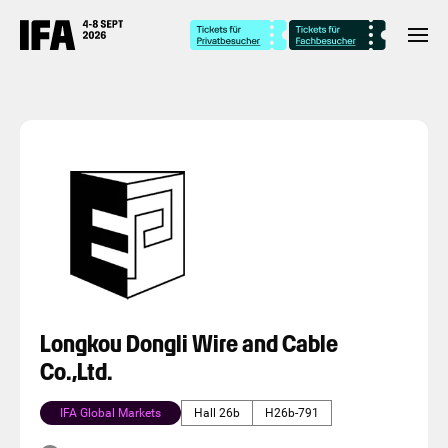
Longkou Dongli Wire and Cable
Co.,Ltd.
IFA Global Markets
Hall 26b
H26b-791