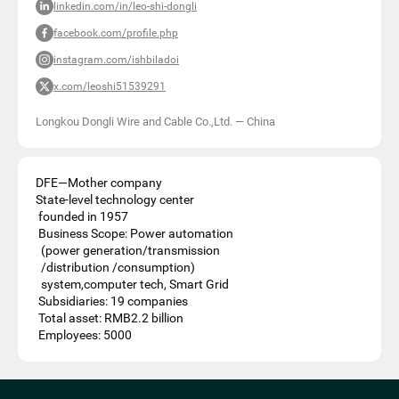
linkedin.com/in/leo-shi-dongli
facebook.com/profile.php
instagram.com/ishbiladoi
x.com/leoshi51539291
Longkou Dongli Wire and Cable Co.,Ltd.
—
China
DFE—Mother company
State-level technology center
founded in 1957
Business Scope: Power automation
(power generation/transmission
/distribution /consumption)
system,computer tech, Smart Grid
Subsidiaries: 19 companies
Total asset: RMB2.2 billion
Employees: 5000