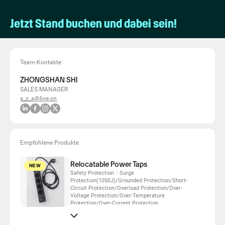
Jetzt Stand buchen und dabei sein!
Team-Kontakte
ZHONGSHAN SHI
SALES MANAGER
s_z_s@live.cn
Empfohlene Produkte
Relocatable Power Taps
NEW
Safety Protection：Surge
Protection(1050J)/Grounded Protection/Short-
Circuit Protection/Overload Protection/Over-
Voltage Protection/Over-Temperature
Protection/Over-Current Protection