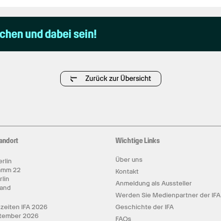
uchen und dabei sein!
Zurück zur Übersicht
andort
Wichtige Links
Über uns
rlin
amm 22
Kontakt
rlin
Anmeldung als Aussteller
land
Werden Sie Medienpartner der IFA
zeiten IFA 2026
Geschichte der IFA
ptember 2026
FAQs