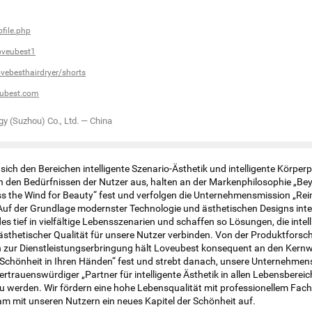
file.php
oveubest1
ebesthairdryer/shorts
eubest.com
y (Suzhou) Co., Ltd.
—
China
ich den Bereichen intelligente Szenario-Ästhetik und intelligente Körperp
n den Bedürfnissen der Nutzer aus, halten an der Markenphilosophie „Be
s the Wind for Beauty“ fest und verfolgen die Unternehmensmission „Rein
Auf der Grundlage modernster Technologie und ästhetischen Designs integ
s tief in vielfältige Lebensszenarien und schaffen so Lösungen, die intel
 ästhetischer Qualität für unsere Nutzer verbinden. Von der Produktforsc
n zur Dienstleistungserbringung hält Loveubest konsequent an den Kern
 Schönheit in Ihren Händen“ fest und strebt danach, unsere Unternehmen
vertrauenswürdiger „Partner für intelligente Ästhetik in allen Lebensbereic
u werden. Wir fördern eine hohe Lebensqualität mit professionellem Fac
 mit unseren Nutzern ein neues Kapitel der Schönheit auf.