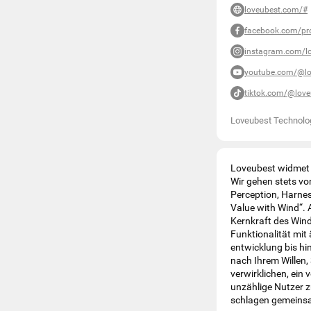
loveubest.com/#
facebook.com/pro
instagram.com/l
youtube.com/@lov
tiktok.com/@lov
Loveubest Technolog
Loveubest widmet s
Wir gehen stets vo
Perception, Harnes
Value with Wind“. 
Kernkraft des Winde
Funktionalität mit
entwicklung bis hi
nach Ihrem Willen,
verwirklichen, ein 
unzählige Nutzer z
schlagen gemeinsam