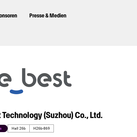
ponsoren
Presse & Medien
Technology (Suzhou) Co., Ltd.
s
Hall 26b
H26b-869