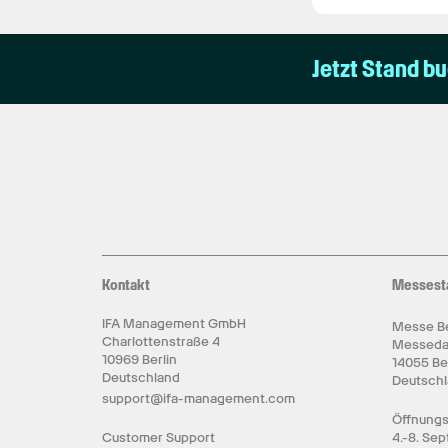
Jetzt Stand b
Kontakt
Messest
IFA Management GmbH
Messe Be
Charlottenstraße 4
Messed
10969 Berlin
14055 Be
Deutschland
Deutsch
support@ifa-management.com
Öffnungs
Customer Support
4.-8. Se