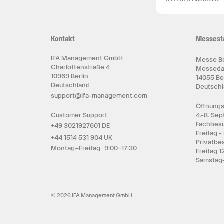
Kontakt
Messest
IFA Management GmbH
Messe Be
Charlottenstraße 4
Messed
10969 Berlin
14055 Be
Deutschland
Deutsch
support@ifa-management.com
Öffnungs
Customer Support
4.-8. Se
Fachbesu
+49 3021927601 DE
Freitag -
+44 1514 531 904 UK
Privatbe
Montag–Freitag 9:00–17:30
Freitag 1
Samstag-
© 2026 IFA Management GmbH