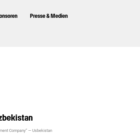
ponsoren
Presse & Medien
zbekistan
pment Company”
—
Usbekistan