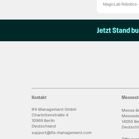
MagicLab Robotics
Jetzt Stand b
Kontakt
Messest
IFA Management GmbH
Messe Be
Charlottenstraße 4
Messed
10969 Berlin
14055 Be
Deutschland
Deutsch
support@ifa-management.com