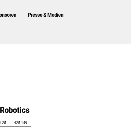
ponsoren
Presse & Medien
Robotics
l 25
H25-149