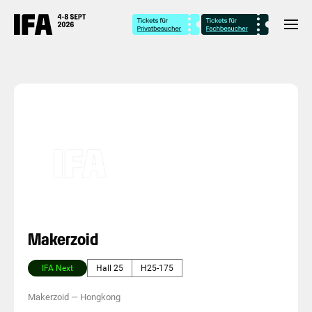
Makerzoid
IFA Next
Hall 25
H25-175
Makerzoid
—
Hongkong