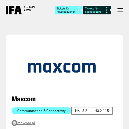
Maxcom
Communication & Connectivity
Hall 3.2
H3.2-115
maxcom.pl