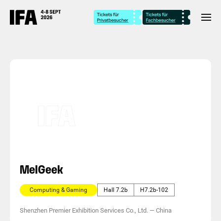
MelGeek
Computing & Gaming
Hall 7.2b
H7.2b-102
Shenzhen Premier Exhibition Services Co., Ltd.
—
China