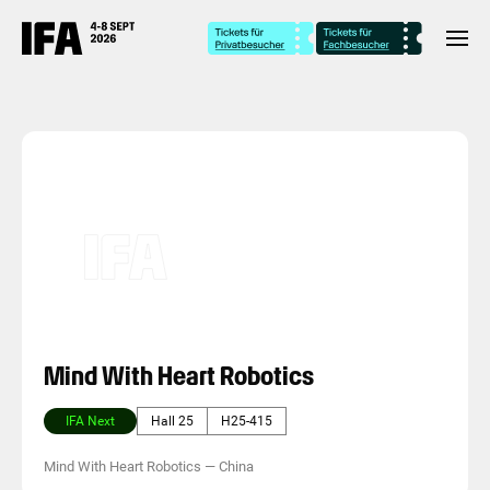
Mind With Heart Robotics
IFA Next
Hall 25
H25-415
Mind With Heart Robotics
—
China