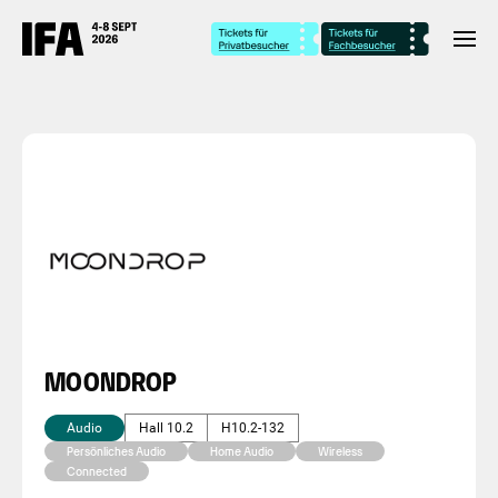
MOONDROP
Audio
Hall 10.2
H10.2-132
Persönliches Audio
Home Audio
Wireless
Connected