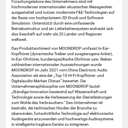
Forschungslabore des Unternehmens sind mit
hochmodernen internationalen akustischen Messgeräten
ausgestattet und nutzen modernste F&E-Technologien auf
der Basis von hochpräzisem 3D-Druck und Software-
Simulation. Unterstützt durch eine umfassende
Betriebsstruktur und ein Lieferkettensystem erstreckt sich
das Geschäft auf mehr als 20 Länder und Regionen
weltweit.
Das Produktsortiment von MOONDROP umfasst In-Ear-
Kopfhörer (dynamische Treiber und ausgewogene Anker),
In-Ear-Ohrhörer, kundenspezifische Ohrhörer usw. Neben
zahlreichen internationalen Auszeichnungen wurde
MOONDROP im Jahr 2021 vom China Electronic Audio
Association als eine der „Top 10 Hi-Fi-Kopfhörer- und
Digitalaudio-Marken Chinas“ bewertet. Die
Unternehmensphilosophie von MOONDROP lautet:
„Ständige Innovation basierend auf Wissenschaft und
Technologie sowie die Verbesserung der Dienstleistungen
zum Wohle des Verbrauchers.“ Das Unternehmen ist
bestrebt, die technischen Hürden der Branche zu
überwinden, fortschrittliche Technologie auf elektronische
Audiogeräte anzuwenden und hochwertige Audiosysteme
in intelligente tragbare Geräte zu integrieren.