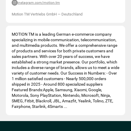
instagram.com/motion.tm
Motion TM Vertriebs GmbH
—
Deutschland
MOTION TM is a leading German e-commerce company
specializing in mobile communication, telecommunication,
and multimedia products. We offer a comprehensive range
of products and services for both private customers and
sales partners. With over 20 years of success, we have
established a strong market presence. Our portfolio, which
includes a diverse range of brands, allows us to meet a wide
variety of customer needs. Our Success in Numbers: - Over
1 million satisfied customers - Nearly 500,000 orders
shipped in 2025 - Around 800 specialized suppliers
Featured Brands:Apple, Samsung, Xiaomi, Google,
Motorola, Sony PlayStation, Nintendo, Microsoft, Ninja,
SMEG, Fitbit, Blackroll, JBL, Amazfit, Yealink, Tolino, ZTE,
Fairphone, Starlink, 4Smarts ...