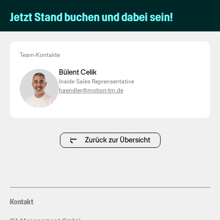
Jetzt Stand buchen und dabei sein!
Team-Kontakte
Bülent Celik
Inside Sales Reprensentative
haendler@motion-tm.de
Zurück zur Übersicht
Kontakt