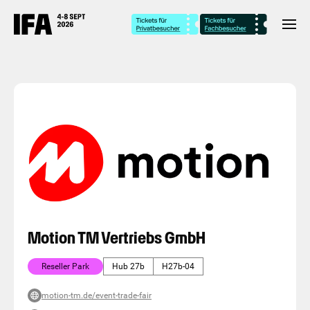
Motion TM Vertriebs GmbH
Reseller Park
Hub 27b
H27b-04
motion-tm.de/event-trade-fair