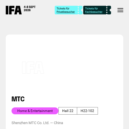
MTC
Home & Entertainment
Hall 22
H22-102
Shenzhen MTC Co. Ltd.
—
China