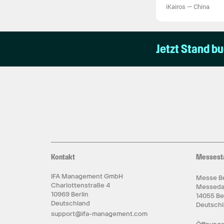
iKairos
—
China
Jetzt Stand b
Kontakt
Messest
IFA Management GmbH
Messe Be
Charlottenstraße 4
Messed
10969 Berlin
14055 Be
Deutschland
Deutsch
support@ifa-management.com