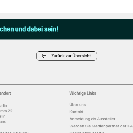
uchen und dabei sein!
Zurück zur Übersicht
andort
Wichtige Links
Über uns
rlin
amm 22
Kontakt
rlin
Anmeldung als Aussteller
land
Werden Sie Medienpartner der IFA