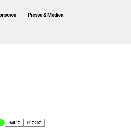
ponsoren
Presse & Medien
Hall 17
H17-207