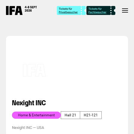
Nexight INC
Home & Entertainment
Hall 21
H21-121
Nexight INC
—
USA