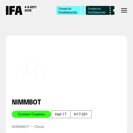
NIMMBOT
Content Creation
Hall 17
H17-201
NIMMBOT
—
China