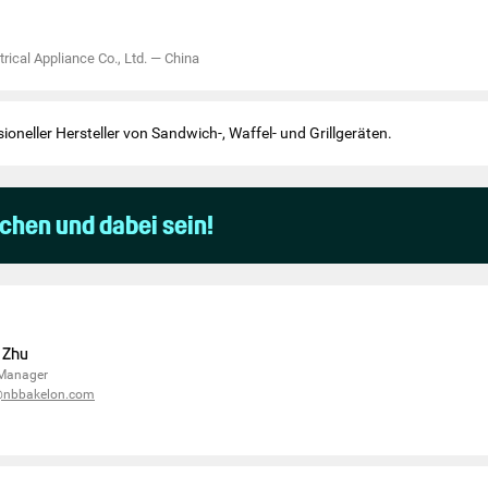
rical Appliance Co., Ltd.
—
China
sioneller Hersteller von Sandwich-, Waffel- und Grillgeräten.
uchen und dabei sein!
 Zhu
 Manager
@nbbakelon.com