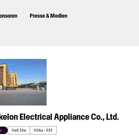
ponsoren
Presse & Medien
elon Electrical Appliance Co., Ltd.
s
Hall 26a
H26a - 335