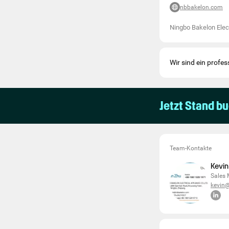
nbbakelon.com
Ningbo Bakelon Elect
Wir sind ein profes
Jetzt Stand b
Team-Kontakte
Kevin
Sales
kevin