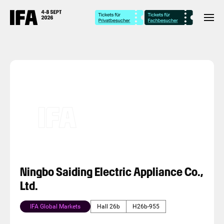
Ningbo Saiding Electric Appliance Co.,
Ltd.
IFA Global Markets
Hall 26b
H26b-955