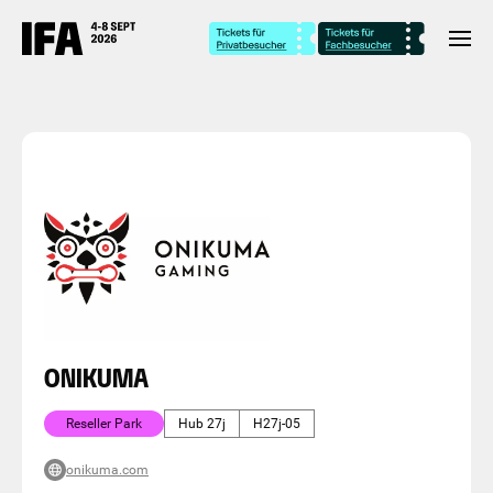
ONIKUMA
Reseller Park
Hub 27j
H27j-05
onikuma.com