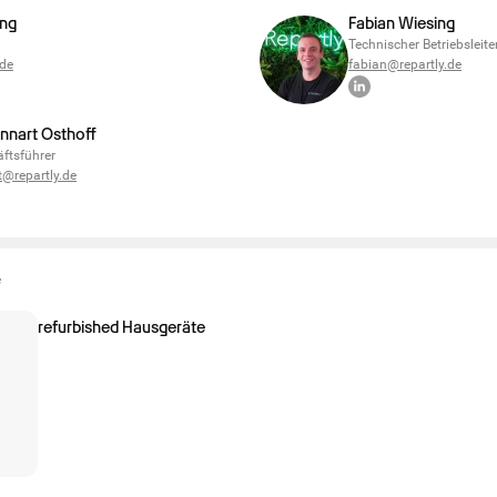
ing
Fabian Wiesing
Technischer Betriebsleite
.de
fabian@repartly.de
ennart Osthoff
ftsführer
t@repartly.de
e
refurbished Hausgeräte