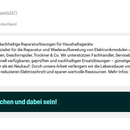
partly2471
utschland
achhaltige Reparaturlösungen für Haushaltsgeräte
pezialist für die Reparatur und Wiederaufbereitung von Elektronikmodulen 
, Geschirrspüler, Trockner & Co. Wir unterstützen Fachhändler, Service
nell verfügbaren, geprüften und nachhaltigen Ersatzlösungen – günstig
 als ein Neukauf. Durch unsere Arbeit verlängern wir die Lebensdauer vo
reduzieren Elektroschrott und sparen wertvolle Ressourcen. Mehr Infos:
uchen und dabei sein!