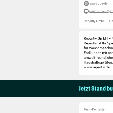
repartly.de/de
youtube.com/@re
Repartly GmbH
—
De
Repartly GmbH – N
Repartly ist Ihr S
für Waschmaschinen
Endkunden mit sch
umweltfreundlicher
Haushaltsgeräten, 
www.repartly.de
Jetzt Stand b
Team-Kontakte