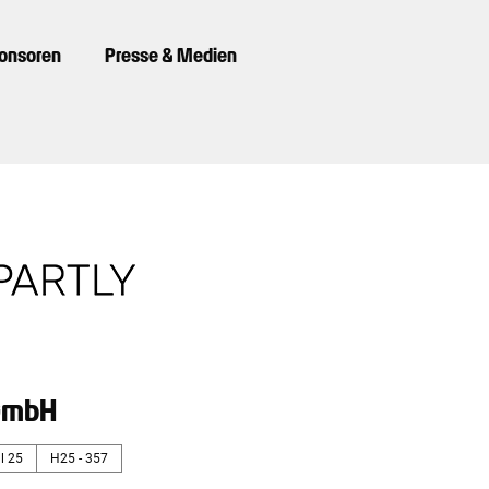
ponsoren
Presse & Medien
 GmbH
l 25
H25 - 357