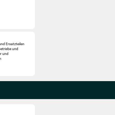
und Ersatzteilen
betriebe und
er und
n