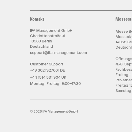
Kontakt
Messest
IFA Management GmbH
Messe Be
Charlottenstraße 4
Messed
10969 Berlin
14055 Be
Deutschland
Deutsch
support@ifa-management.com
Öffnungs
Customer Support
4.-8. Se
Fachbesu
+49 3021927601 DE
Freitag -
+44 1514 531 904 UK
Privatbe
Montag–Freitag 9:00–17:30
Freitag 1
Samstag-
© 2026 IFA Management GmbH