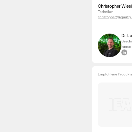
Christopher Wies
Techniker
christopher@repartly
Dr. L
Geschä
lennar
Empfohlene Produkt