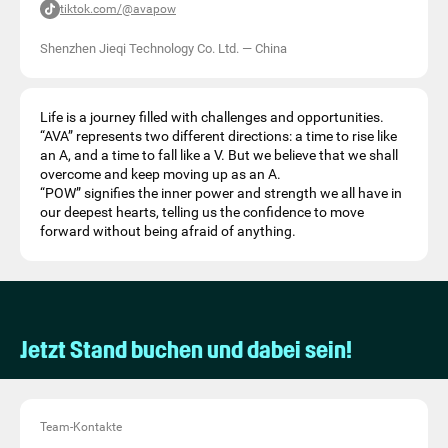
tiktok.com/@avapow
Shenzhen Jieqi Technology Co. Ltd.
—
China
Life is a journey filled with challenges and opportunities.
“AVA” represents two different directions: a time to rise like
an A, and a time to fall like a V. But we believe that we shall
overcome and keep moving up as an A.
“POW” signifies the inner power and strength we all have in
our deepest hearts, telling us the confidence to move
forward without being afraid of anything.
Jetzt Stand buchen und dabei sein!
Team-Kontakte