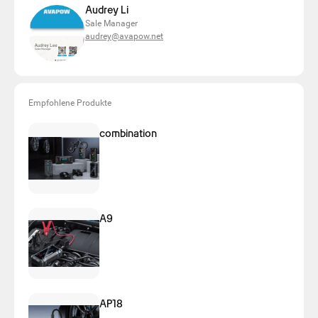
Audrey Li
Sale Manager
audrey@avapow.net
Empfohlene Produkte
combination
A9
AP18