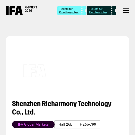
Shenzhen Richarmony Technology
Co., Ltd.
IFA Global Markets
Hall 26b
H26b-799