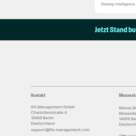
Stareep Intelligence
Jetzt Stand b
Kontakt
Messest
IFA Management GmbH
Messe Be
Charlottenstraße 4
Messed
10969 Berlin
14055 Be
Deutschland
Deutsch
support@ifa-management.com