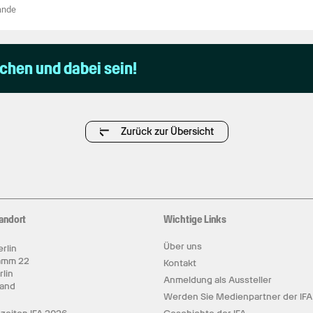
ande
uchen und dabei sein!
Zurück zur Übersicht
andort
Wichtige Links
Über uns
rlin
amm 22
Kontakt
rlin
Anmeldung als Aussteller
land
Werden Sie Medienpartner der IFA