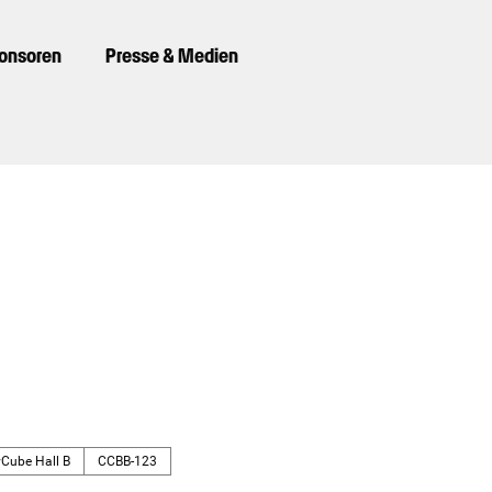
ponsoren
Presse & Medien
yCube Hall B
CCBB-123