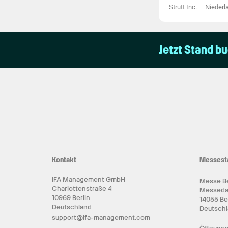
Strutt Inc.
—
Niederl
Jetzt Stand b
Kontakt
Messest
IFA Management GmbH
Messe Be
Charlottenstraße 4
Messed
10969 Berlin
14055 Be
Deutschland
Deutsch
support@ifa-management.com