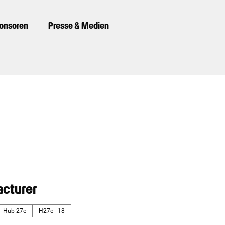
ponsoren
Presse & Medien
cturer
Hub 27e
H27e - 18