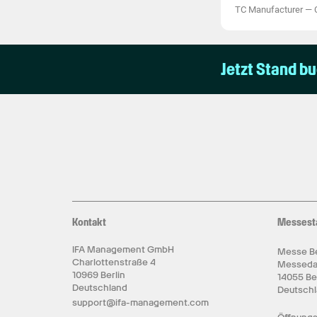
TC Manufacturer
—
Jetzt Stand b
Kontakt
Messest
IFA Management GmbH
Messe Be
Charlottenstraße 4
Messed
10969 Berlin
14055 Be
Deutschland
Deutsch
support@ifa-management.com