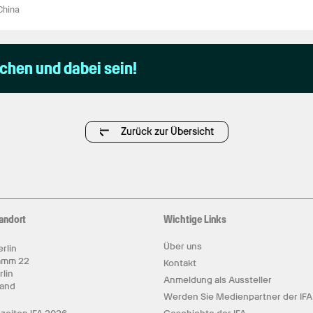
China
uchen und dabei sein!
Zurück zur Übersicht
andort
Wichtige Links
Über uns
rlin
amm 22
Kontakt
rlin
Anmeldung als Aussteller
land
Werden Sie Medienpartner der IFA