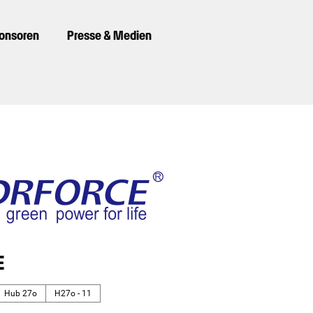
ponsoren
Presse & Medien
E
Hub 27o
H27o - 11