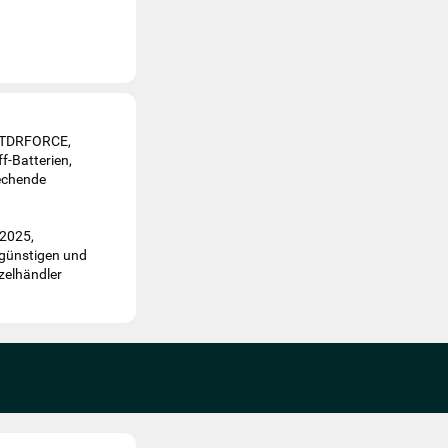
en TDRFORCE,
f-Batterien,
rechende
R2025,
günstigen und
nzelhändler