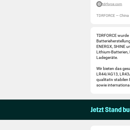
tdrforce.com
TDRFORCE
—
China
TDRFORCE wurde 19
Batterieherstellun
ENERGX, SHINE und 
Lithium-Batterien,
Ladegeräte.
Wir bieten das ges
LR44/AG13, LR43/A
qualitativ stabile
sowie internationa
Jetzt Stand b