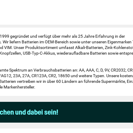
99 gegründet und verfügt über mehr als 25 Jahre Erfahrung in der
g. Wir liefern Batterien im OEM-Bereich sowie unter unseren Eigenmark
VIM. Unser Produktsortiment umfasst Alkali-Batterien, Zink-Kohlenstof
 Knopfzellen, USB-Typ-C-Akkus, wiederaufladbare Batterien sowie entsp
amte Spektrum an Verbrauchsbatterien an: AA, AAA, C, D, 9V, CR2032, C
G12, 23A, 27A, CR123A, CR2, 18650 und weitere Typen. Unsere kosten
n Batterien vertreiben wir in über 60 Ländern an führende Supermärkte, Ei
le Markenhersteller.
uchen und dabei sein!