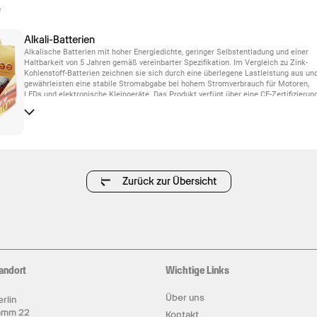
e
Alkali-Batterien
Alkalische Batterien mit hoher Energiedichte, geringer Selbstentladung und einer
Haltbarkeit von 5 Jahren gemäß vereinbarter Spezifikation. Im Vergleich zu Zink-
Kohlenstoff-Batterien zeichnen sie sich durch eine überlegene Lastleistung aus un
gewährleisten eine stabile Stromabgabe bei hohem Stromverbrauch für Motoren,
LEDs und elektronische Kleingeräte. Das Produkt verfügt über eine CE-Zertifizierung
individuelle Eigenmarkenbedruckung sowie mehrsprachige Verpackungen sind
verfügbar.
Zurück zur Übersicht
andort
Wichtige Links
Über uns
rlin
amm 22
Kontakt