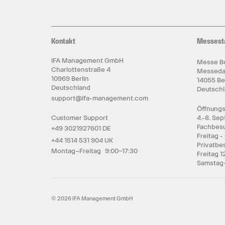
Kontakt
Messest
IFA Management GmbH
Messe Be
Charlottenstraße 4
Messed
10969 Berlin
14055 Be
Deutschland
Deutsch
support@ifa-management.com
Öffnungs
Customer Support
4.-8. Se
Fachbesu
+49 3021927601 DE
Freitag -
+44 1514 531 904 UK
Privatbe
Montag–Freitag 9:00–17:30
Freitag 1
Samstag-
© 2026 IFA Management GmbH