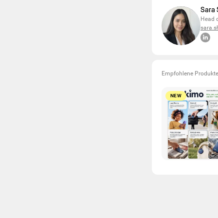
Sara
Head o
sara.
Empfohlene Produkt
NEW