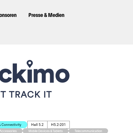
ponsoren
Presse & Medien
Connectivity
Hall 5.2
H5.2-201
 Accessories
Mobile Devices & Tablets
Telecommunication