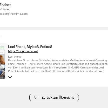
 Shabot
f Sales
shabot@trackimo.com
e
Leel Phone, Myloc8, Petloc8
https://leelphone.com/
Leel Phone
Das sichere Smartphone für Kinder. Keine sozialen Medien, kein Internet-Browsing,
keine Fremden — nur sichere Anrufe, Chats und kuratierte Apps mit ausschließlich
von Eltern verifizierten Kontakten. Mit integrierter SIM, GPS-Ortung und der Leel
Parent App behalten Eltern die Kontrolle, während Kinder sicher die digitale Welt
entdecken. Sicher, smart und mitwachsend.
Myloc8
Kompakte GPS-Tracker für Fahrzeuge, Wertsachen und Ihre Liebsten. Echtzeit-4G-
Ortung weltweit, Geofence-Benachrichtigungen und bis zu 9 Monate Akkulaufzeit —
alles bequem über eine App gesteuert.
Petloc8
Leichte, wasserdichte GPS-Tracker für Haustiere jeder Größe. Sehen Sie den Live-
Zurück zur Übersicht
Standort Ihres Tieres auf Ihrem Smartphone und werden Sie sofort benachrichtigt,
wenn es eine Sicherheitszone verlässt. Internationale SIM-Karte inklusive.