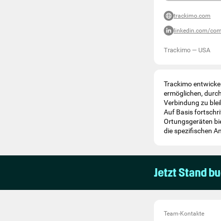
trackimo.com
linkedin.com/com
Trackimo
—
USA
Trackimo entwicke
ermöglichen, durch
Verbindung zu blei
Auf Basis fortschr
Ortungsgeräten bie
die spezifischen 
Jetzt Stand b
Team-Kontakte