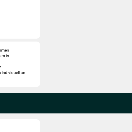
ehmen
um in
n
individuell an