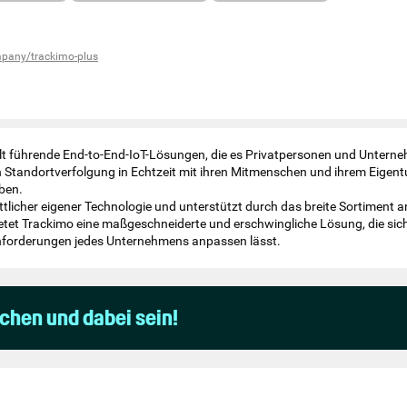
pany/trackimo-plus
lt führende End-to-End-IoT-Lösungen, die es Privatpersonen und Untern
 Standortverfolgung in Echtzeit mit ihren Mitmenschen und ihrem Eigent
ben.
ittlicher eigener Technologie und unterstützt durch das breite Sortiment a
tet Trackimo eine maßgeschneiderte und erschwingliche Lösung, die sich 
Anforderungen jedes Unternehmens anpassen lässt.
uchen und dabei sein!