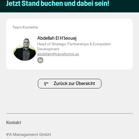
Jetzt Stand buchen und dabei sein!
Team-Kontakte
Abdellah El H'Jeouej
Head of Strategic Partnerships & Ecosystem
Development
abdellah@transformit.eu
Zurück zur Übersicht
Kontakt
IFA Management GmbH