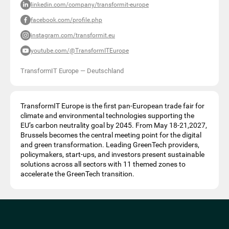
linkedin.com/company/transformit-europe
facebook.com/profile.php
instagram.com/transformit.eu
youtube.com/@TransformITEurope
TransformIT Europe
—
Deutschland
TransformIT Europe is the first pan-European trade fair for
climate and environmental technologies supporting the
EU’s carbon neutrality goal by 2045. From May 18-21,2027,
Brussels becomes the central meeting point for the digital
and green transformation. Leading GreenTech providers,
policymakers, start-ups, and investors present sustainable
solutions across all sectors with 11 themed zones to
accelerate the GreenTech transition.