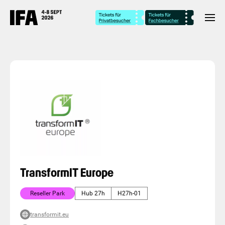
TransformIT Europe
Reseller Park
Hub 27h
H27h-01
transformit.eu