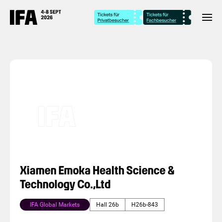
Xiamen Emoka Health Science &
Technology Co.,Ltd
IFA Global Markets
Hall 26b
H26b-843