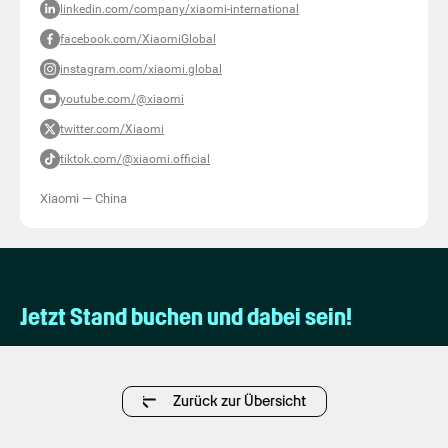
linkedin.com/company/xiaomi-international
facebook.com/XiaomiGlobal
instagram.com/xiaomi.global
youtube.com/@xiaomi
twitter.com/Xiaomi
tiktok.com/@xiaomi.official
Xiaomi
—
China
Jetzt Stand buchen und dabei sein!
Zurück zur Übersicht