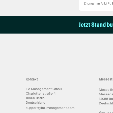
Zhongshan Ai Li Pu E
Jetzt Stand b
Kontakt
Messest
IFA Management GmbH
Messe Be
Charlottenstraße 4
Messed
10969 Berlin
14055 Be
Deutschland
Deutsch
support@ifa-management.com