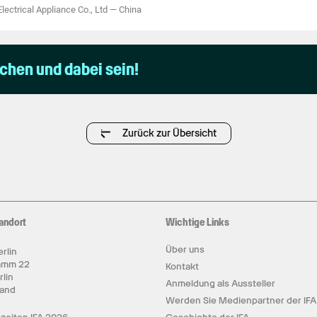
lectrical Appliance Co., Ltd
—
China
uchen und dabei sein!
Zurück zur Übersicht
andort
Wichtige Links
Über uns
rlin
amm 22
Kontakt
rlin
Anmeldung als Aussteller
land
Werden Sie Medienpartner der IFA