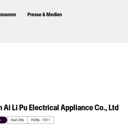
ponsoren
Presse & Medien
Ai Li Pu Electrical Appliance Co., Ltd
s
Hall 26b
H26b - 1011