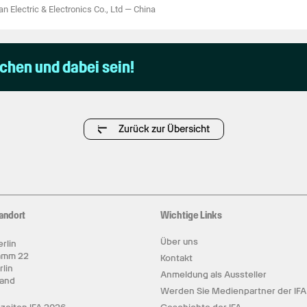
 Electric & Electronics Co., Ltd
—
China
uchen und dabei sein!
Zurück zur Übersicht
andort
Wichtige Links
Über uns
rlin
amm 22
Kontakt
rlin
Anmeldung als Aussteller
land
Werden Sie Medienpartner der IFA