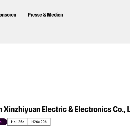
ponsoren
Presse & Medien
Xinzhiyuan Electric & Electronics Co., 
s
Hall 26c
H26c-206