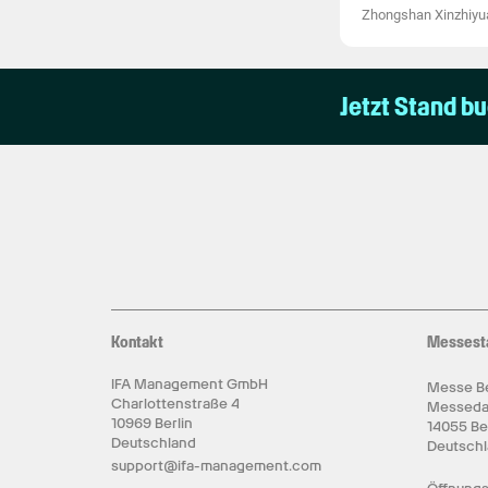
Zhongshan Xinzhiyuan
Jetzt Stand b
Kontakt
Messest
IFA Management GmbH
Messe Be
Charlottenstraße 4
Messed
10969 Berlin
14055 Be
Deutschland
Deutsch
support@ifa-management.com