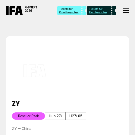
ZY
Reseller Park
Hub 27i
H27i-05
ZY
—
China