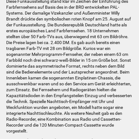
Diese Funkausstellung stand klar im Zeichen der Einführung des
Farbfernsehens auf Basis des in der BRD entwickelten PAL-
Systems. Der damalige Vizekanzler und Außenminister Willy
Brandt drückte den symbolischen roten Knopf am 25. August auf
der Funkausstellung. Die Bundesrepublik Deutschland hatte als
erstes europäisches Land Farbfernsehen. 18 Unternehmen
stellten über 50 Farb-TVs aus, überwiegend mit 63 cm Bildröhre.
Die Preise lagen bei ca. 2.400 DM. Es gab auch bereits einen
tragbaren Farb-TV mit 28 cm Bildgröße. Kurios war ein
sogenannter Mehrprogramm-Fernseher, der neben einem 63 cm
Farbbild noch drei schwarz-weiß-Bilder in 15 cm Größe bot. Sonst
dominierte das asymmetrische Format, rechts neben dem Bild
sind die Bedienelemente und der Lautsprecher angeordnet. Beim
Innenleben kamen die sogenannten Einplatinen-Chassis, die
ausschwenkbar waren und so den Service am Gerät erleichterten,
zum Einsatz. Bei Fernsehern und Radiogeräten hielten die
Kapazitätsdioden in den Empfangsteilen Einzug und verbesserten
die Technik. Spezielle Nachttisch-Empfänger mit Uhr und
Weckfunktion wurden angeboten, ein Modell hatte sogar eine
integrierte Nachttischleuchte. Als weitere Neuheit gab es den
Radio-Recorder, eine Kombination aus Radio und Cassetten-
Recorder und die 120 Minuten-Compact-Cassette wurde
vorgestellt.