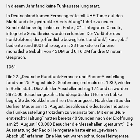
In diesem Jahr fand keine Funkausstellung statt.
In Deutschland kamen Fernsehgeräte mit UHF-Tuner auf den
Markt und die „gedruckte Verdrahtung“ führte zu neuen
Konstruktionsmöglichkeiten. Erste „IC” = Integrated Circuite,
integrierte Schaltkreise wurden erfunden. Der Vorläufer des
Funktelefons, der „öffentliche bewegliche Landfunk“, kurz „öbL“
bediente rund 800 Fahrzeuge mit 28 Funkstellen für eine
monatliche Gebühr von 45 DM und 0,16 DM für drei Minuten
Gespräch.
1961
Die 22. „Deutsche Rundfunk-Fernseh- und Phono-Ausstellung
fand von 25. August bis 3. September, erstmals seit 1939, wieder
in Berlin statt. Die Zahl der Aussteller betrug 174 und es wurden
387.500 Besucher gezählt. Bundespräsident Heinrich Lübke
begrüßte die Rückkehr an ihren Ursprungsort. Nach dem Bau der
Berliner Mauer am 13. August, beschloss die deutsche Industrie
die Funkausstellung trotzdem zu veranstalten. Mit einer „Nun-
erst-recht-Haltung“ hatten bereits 48 Stunden nach der Eröffnung
am 25. August 100.000 Besucher die Messehallen „gestürmt“. Die
Ausstattung der Radio-Heimgeräte hatte einen „gewissen
Abschluß“ erfahren. Eine Neuheit waren schnurlose Heimgeräte,