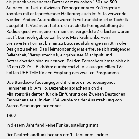
die je nach verwendeter Batterieart zwischen 150 und 500
Stunden Laufzeit aufwiesen. Die sogenannten Koffergeräte
konnten mit entsprechender Halterung auch im Auto verwendet
werden. Andere Autoradios waren in volltransistorierter Technik
ausgeführt. Verändert hatte sich auch die Formgestaltung der
Radios, geschwungene Formen und vergoldete Zierleisten waren
„out“. Dennoch gab es zahlreiche Musikschränke, vom
preiswerten Format bis hin zu Luxusausführungen im Stilmöbel-
Design zu sehen. Das Heimtonbandgerät erfreute sich steigender
Beliebtheit, Vierspurtechnik, eingebautes Mischpult und
Batteriebetrieb sind zu nennen. Bei den Fernsehern hatte sich die
59 cm (23 Zoll) Bildröhre durchgesetzt. Alle ausgestellten TVs
hatten UHF-Teile für den Empfang des zweiten Programms.
Das Bundesverfassungsgericht lehnte ein bundeseigenes
Fernsehen ab. Am 16. Dezember sprachen sich die
Ministerpräsidenten für die Einführung des Zweiten Deutschen
Fernsehens aus. In den USA wurde mit der Ausstrahlung von
Stereo-Sendungen begonnen.
1962
In diesem Jahr fand keine Funkausstellung statt.
Der Deutschlandfunk begann am 1. Januar mit seiner