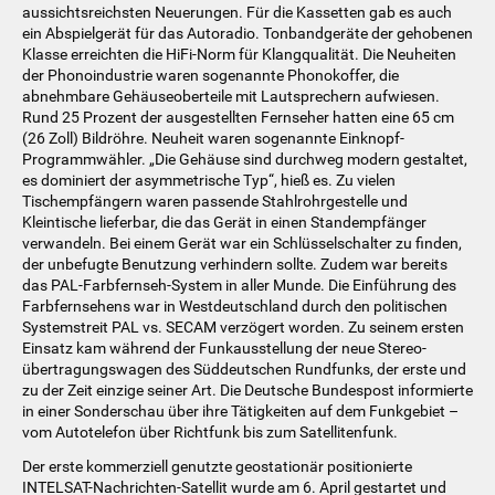
aussichtsreichsten Neuerungen. Für die Kassetten gab es auch
ein Abspielgerät für das Autoradio. Tonbandgeräte der gehobenen
Klasse erreichten die HiFi-Norm für Klangqualität. Die Neuheiten
der Phonoindustrie waren sogenannte Phonokoffer, die
abnehmbare Gehäuseoberteile mit Lautsprechern aufwiesen.
Rund 25 Prozent der ausgestellten Fernseher hatten eine 65 cm
(26 Zoll) Bildröhre. Neuheit waren sogenannte Einknopf-
Programmwähler. „Die Gehäuse sind durchweg modern gestaltet,
es dominiert der asymmetrische Typ“, hieß es. Zu vielen
Tischempfängern waren passende Stahlrohrgestelle und
Kleintische lieferbar, die das Gerät in einen Standempfänger
verwandeln. Bei einem Gerät war ein Schlüsselschalter zu finden,
der unbefugte Benutzung verhindern sollte. Zudem war bereits
das PAL-Farbfernseh-System in aller Munde. Die Einführung des
Farbfernsehens war in Westdeutschland durch den politischen
Systemstreit PAL vs. SECAM verzögert worden. Zu seinem ersten
Einsatz kam während der Funkausstellung der neue Stereo-
übertragungswagen des Süddeutschen Rundfunks, der erste und
zu der Zeit einzige seiner Art. Die Deutsche Bundespost informierte
in einer Sonderschau über ihre Tätigkeiten auf dem Funkgebiet –
vom Autotelefon über Richtfunk bis zum Satellitenfunk.
Der erste kommerziell genutzte geostationär positionierte
INTELSAT-Nachrichten-Satellit wurde am 6. April gestartet und