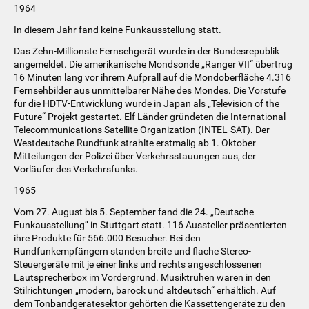
1964
In diesem Jahr fand keine Funkausstellung statt.
Das Zehn-Millionste Fernsehgerät wurde in der Bundesrepublik
angemeldet. Die amerikanische Mondsonde „Ranger VII“ übertrug
16 Minuten lang vor ihrem Aufprall auf die Mondoberfläche 4.316
Fernsehbilder aus unmittelbarer Nähe des Mondes. Die Vorstufe
für die HDTV-Entwicklung wurde in Japan als „Television of the
Future“ Projekt gestartet. Elf Länder gründeten die International
Telecommunications Satellite Organization (INTEL-SAT). Der
Westdeutsche Rundfunk strahlte erstmalig ab 1. Oktober
Mitteilungen der Polizei über Verkehrsstauungen aus, der
Vorläufer des Verkehrsfunks.
1965
Vom 27. August bis 5. September fand die 24. „Deutsche
Funkausstellung“ in Stuttgart statt. 116 Aussteller präsentierten
ihre Produkte für 566.000 Besucher. Bei den
Rundfunkempfängern standen breite und flache Stereo-
Steuergeräte mit je einer links und rechts angeschlossenen
Lautsprecherbox im Vordergrund. Musiktruhen waren in den
Stilrichtungen „modern, barock und altdeutsch“ erhältlich. Auf
dem Tonbandgerätesektor gehörten die Kassettengeräte zu den