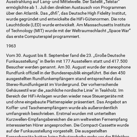
Ausstrahlung auf Lang- und Mittelwelle. Der Satellit „Telstar“
ermöglichte ab 1. Juli den direkten Austausch von Programmen
über den Atlantik. Das „dhfi“, das Deutsche High Fidelity Institut,
wurde gegründet und entwickelte die HiFi-Gütenormen. Die rote
Leuchtdiode (LED) wurde entwickelt. Am Massachusetts Institute
of Technology (MIT) wurde mit der Weltraumschlacht „Space War”
das erste Computerspiel programmiert.
1963
Vom 30. August bis 8. September fand die 23. „Große Deutsche
Funkausstellung“ in Berlin mit 177 Ausstellern statt und 417.500
Besucher werden genannt. Am 30. August wurde der stereophone
Rundfunk offiziell in der Bundesrepublik eingeführt. Bei den 450
ausgestellten Rundfunkempfängern stand entsprechend das
Stereo-Rundfunkgerät im Vordergrund. Der vorherrschende
Gehäusestil war die „sachliche nordische Linie“ in Teakholz. Im
Bereich der HiFi-Anlagen wurden wieder neue Steuergeräte mit
und ohne eingebaute Plattenspieler präsentiert. Das Angebot an
Koffer- und Taschenempfängern wurde als außerordentlich
umfangreich beschrieben. Erstmal wurden mit unterteilten
Kurzwellen-Empfangsbereichen die am weltweiten Fernempfang
interessierten Hörer angesprochen. Die Compact-Cassette wurde
auf der Funkausstellung vorgestellt. Die ausgestellten
Fernsehgeräte hatten keine Schutzscheibe mehr vor der Bildröhre