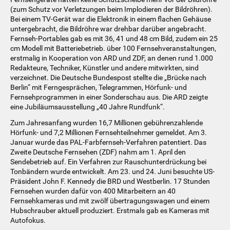
(zum Schutz vor Verletzungen beim Implodieren der Bildröhren).
Bei einem TV-Gerät war die Elektronik in einem flachen Gehäuse
untergebracht, die Bildröhre war drehbar darüber angebracht.
Fernseh-Portables gab es mit 36, 41 und 48 cm Bild, zudem ein 25
cm Modell mit Batteriebetrieb. über 100 Fernsehveranstaltungen,
erstmalig in Kooperation von ARD und ZDF, an denen rund 1.000
Redakteure, Techniker, Künstler und andere mitwirkten, sind
verzeichnet. Die Deutsche Bundespost stellte die „Brücke nach
Berlin“ mit Ferngesprächen, Telegrammen, Hörfunk- und
Fernsehprogrammen in einer Sonderschau aus. Die ARD zeigte
eine Jubiläumsausstellung „40 Jahre Rundfunk“.
Zum Jahresanfang wurden 16,7 Millionen gebührenzahlende
Hörfunk- und 7,2 Millionen Fernsehteilnehmer gemeldet. Am 3.
Januar wurde das PAL-Farbfernseh-Verfahren patentiert. Das
Zweite Deutsche Fernsehen (ZDF) nahm am 1. April den
Sendebetrieb auf. Ein Verfahren zur Rauschunterdrückung bei
Tonbändern wurde entwickelt. Am 23. und 24. Juni besuchte US-
Präsident John F. Kennedy die BRD und Westberlin. 17 Stunden
Fernsehen wurden dafür von 400 Mitarbeitern an 40
Fernsehkameras und mit zwölf übertragungswagen und einem
Hubschrauber aktuell produziert. Erstmals gab es Kameras mit
Autofokus.