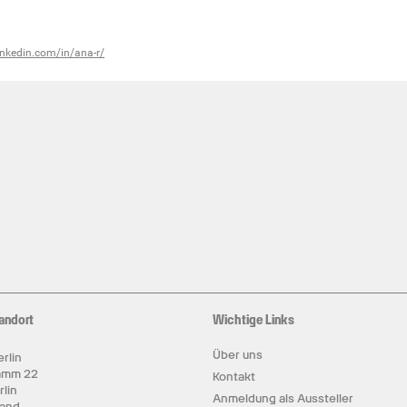
inkedin.com/in/ana-r/
andort
Wichtige Links
Über uns
rlin
amm 22
Kontakt
rlin
Anmeldung als Aussteller
land