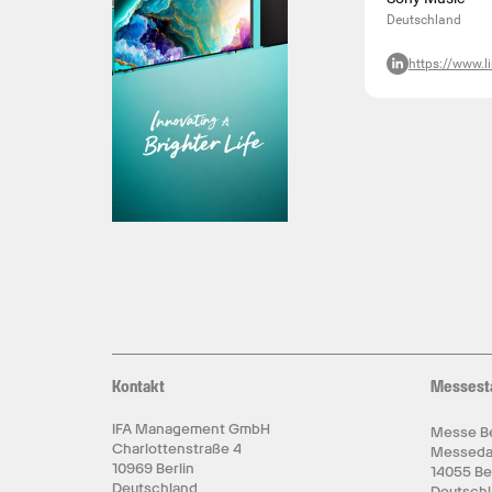
Deutschland
https://www.l
Kontakt
Messest
IFA Management GmbH
Messe Be
Charlottenstraße 4
Messed
10969 Berlin
14055 Be
Deutschland
Deutsch