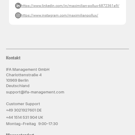
https://www.linkedin.com/in/maximilian-pollux-6872361a9/
https://www.instagram.com/maximilianpollux/
Kontakt
IFA Management GmbH
Charlottenstraße 4
10969 Berlin
Deutschland
support@ifa-management.com
Customer Support
+49 3021927601 DE
+44 1514 531 904 UK
Montag–Freitag 9:00–17:30