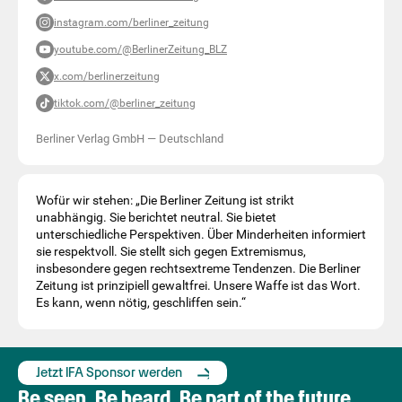
instagram.com/berliner_zeitung
youtube.com/@BerlinerZeitung_BLZ
x.com/berlinerzeitung
tiktok.com/@berliner_zeitung
Berliner Verlag GmbH
—
Deutschland
Wofür wir stehen: „Die Berliner Zeitung ist strikt
unabhängig. Sie berichtet neutral. Sie bietet
unterschiedliche Perspektiven. Über Minderheiten informiert
sie respektvoll. Sie stellt sich gegen Extremismus,
insbesondere gegen rechtsextreme Tendenzen. Die Berliner
Zeitung ist prinzipiell gewaltfrei. Unsere Waffe ist das Wort.
Es kann, wenn nötig, geschliffen sein.“
Jetzt IFA Sponsor werden
Be seen. Be heard. Be part of the future.