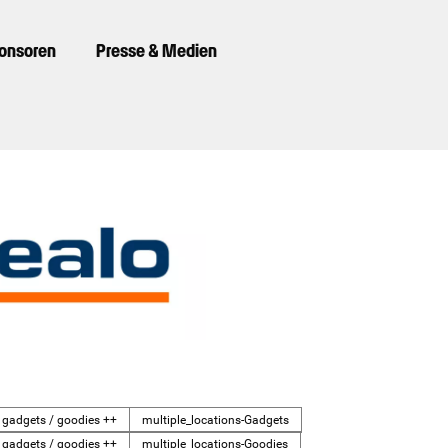
ponsoren
Presse & Medien
: gadgets / goodies ++
multiple_locations-Gadgets
: gadgets / goodies ++
multiple_locations-Goodies