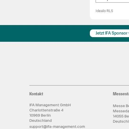
Idealo RLS
Jetzt IFA Sponsor
Kontakt
Messest
IFA Management GmbH
Messe Be
Charlottenstraße 4
Messed
10969 Berlin
14055 Be
Deutschland
Deutsch
support@ifa-management.com