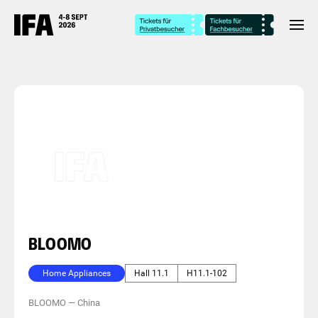
BLOOMO
Home Appliances
Hall 11.1
H11.1-102
BLOOMO
—
China