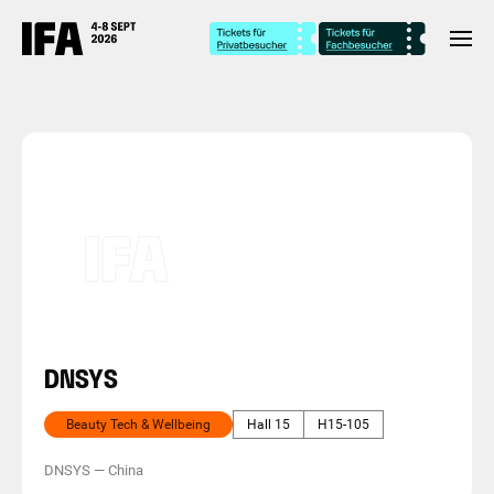
DNSYS
Beauty Tech & Wellbeing
Hall 15
H15-105
DNSYS
—
China