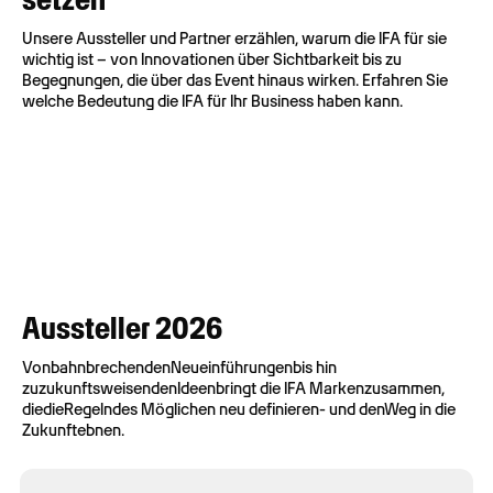
Unsere Aussteller und Partner erzählen, warum die IFA für sie
wichtig ist – von Innovationen über Sichtbarkeit bis zu
Begegnungen, die über das Event hinaus wirken. Erfahren Sie
welche Bedeutung die IFA für Ihr Business haben kann.
Aussteller 2026
Von
bahnbrechenden
Neueinführungen
bis hin
zu
zukunftsweisenden
Ideen
bringt
die IFA
Marken
zusammen
,
die
die
Regeln
des
Möglichen
neu definieren
- und
den
Weg
in die
Zukunft
ebnen
.