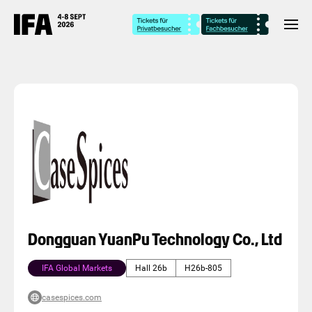
Dongguan YuanPu Technology Co., Ltd
IFA Global Markets
Hall 26b
H26b-805
casespices.com