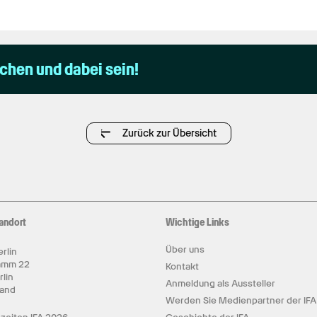
uchen und dabei sein!
Zurück zur Übersicht
andort
Wichtige Links
Über uns
rlin
amm 22
Kontakt
rlin
Anmeldung als Aussteller
land
Werden Sie Medienpartner der IFA