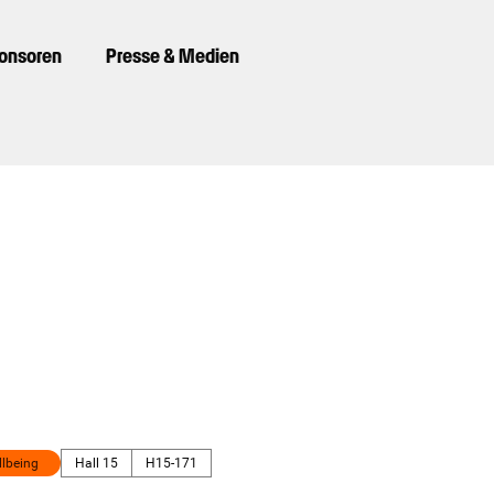
ponsoren
Presse & Medien
llbeing
Hall 15
H15-171