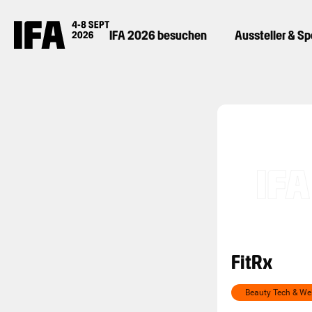
IFA 2026 besuchen
Aussteller & S
FitRx
Beauty Tech & We