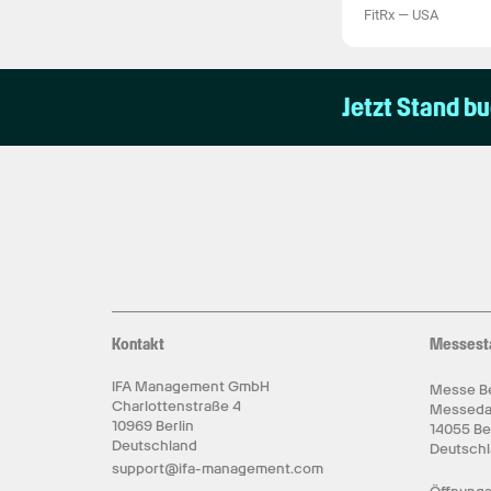
FitRx
—
USA
Jetzt Stand b
Kontakt
Messest
IFA Management GmbH
Messe Be
Charlottenstraße 4
Messed
10969 Berlin
14055 Be
Deutschland
Deutsch
support@ifa-management.com