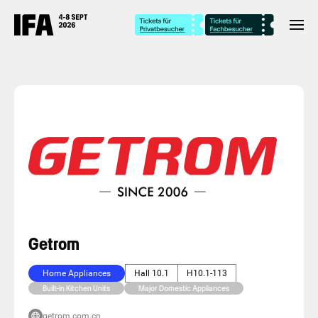
Getrom
Home Appliances
Hall 10.1
H10.1-113
Built-in Kitchen Units
Major Domestic Appliances
getrom.com.cn