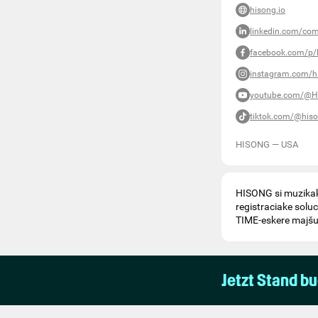
hisong.io
linkedin.com/c
facebook.com/p
instagram.com/h
youtube.com/@H
tiktok.com/@hiso
HISONG
—
USA
HISONG si muzikak
registraciake soluc
TIME-eskere majšuk
Jetzt Stand b