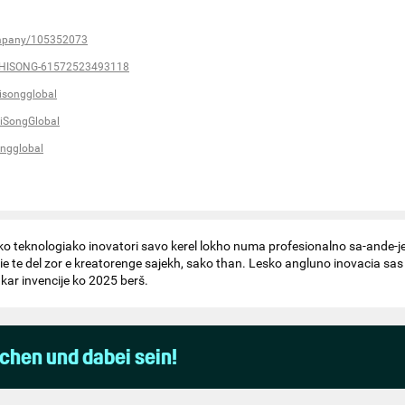
ompany/105352073
/HISONG-61572523493118
isongglobal
iSongGlobal
ngglobal
o teknologiako inovatori savo kerel lokho numa profesionalno sa-ande-j
ie te del zor e kreatorenge sajekh, sako than. Lesko angluno inovacia sas
ar invencije ko 2025 berš.
uchen und dabei sein!