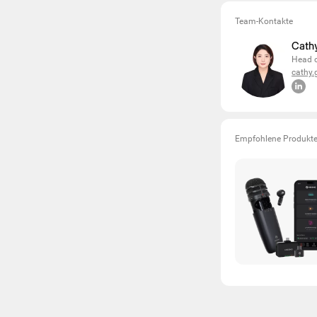
Team-Kontakte
Cath
Head 
cathy.
Empfohlene Produkt