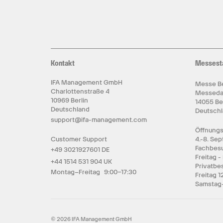
Kontakt
Messest
IFA Management GmbH
Messe Be
Charlottenstraße 4
Messed
10969 Berlin
14055 Be
Deutschland
Deutsch
support@ifa-management.com
Öffnungs
Customer Support
4.-8. Se
Fachbesu
+49 3021927601 DE
Freitag -
+44 1514 531 904 UK
Privatbe
Montag–Freitag 9:00–17:30
Freitag 1
Samstag-
© 2026 IFA Management GmbH