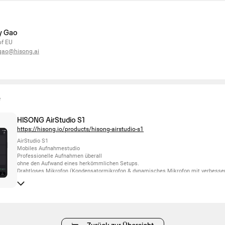
y Gao
of EU
gao@hisong.ai
e
HISONG AirStudio S1
https://hisong.io/products/hisong-airstudio-s1
AirStudio S1
Mobiles Aufnahmestudio
Professionelle Aufnahmen überall
ohne den Aufwand eines herkömmlichen Setups.
Drahtloses Mikrofon (Kondensatormikrofon & dynamisches Mikrofon mit verbesser
Klangqualität)
Drahtloses Monitoring
Mobiles Audio-Interface
Computer-Audio-Interface
Alles in einem: HISONG AirStudio S1.