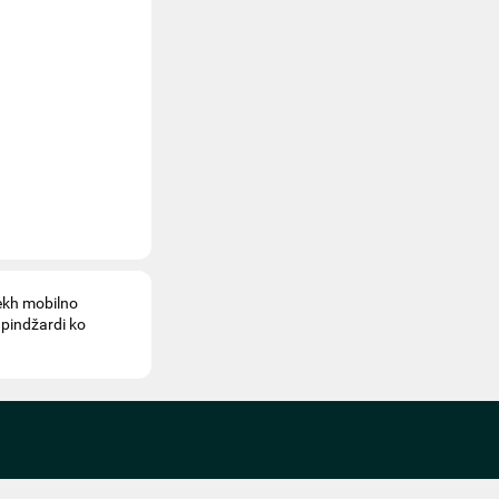
ekh mobilno
 pindžardi ko